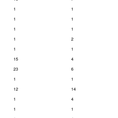
1
1
1
1
1
1
1
2
1
1
15
4
23
6
1
1
12
14
1
4
1
1