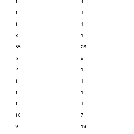
1
4
1
1
1
1
3
1
55
26
5
9
2
1
1
1
1
1
1
1
13
7
9
19