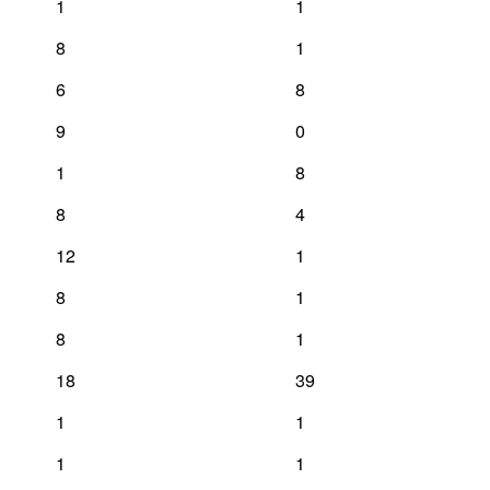
1
1
8
1
6
8
9
0
1
8
8
4
12
1
8
1
8
1
18
39
1
1
1
1