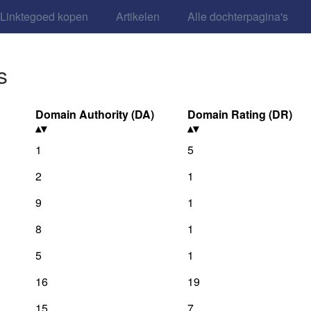
Linktegoed kopen
Artikelen
Alle dochterpagina's
s
Domain Authority (DA)
Domain Rating (DR)
1
5
2
1
9
1
8
1
5
1
16
19
15
7