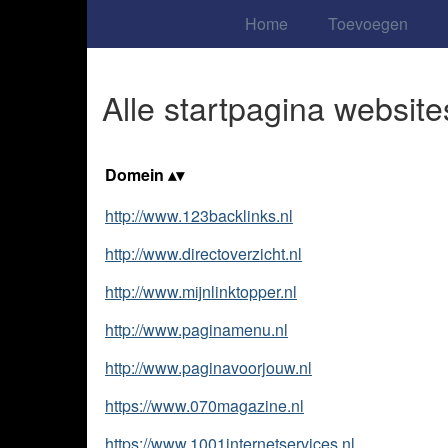
Home
Toevoegen
Alle startpagina website
Domein
http://www.123backlinks.nl
http://www.directoverzicht.nl
http://www.mijnlinktopper.nl
http://www.paginamenu.nl
http://www.paginavoorjouw.nl
https://www.070magazine.nl
https://www.1001internetservices.nl