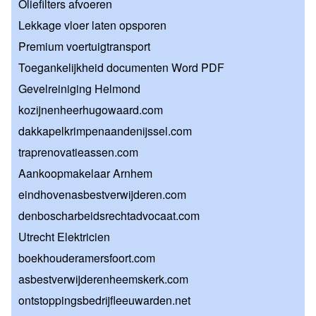
Oliefilters afvoeren
Lekkage vloer laten opsporen
Premium voertuigtransport
Toegankelijkheid documenten Word PDF
Gevelreiniging Helmond
kozijnenheerhugowaard.com
dakkapelkrimpenaandenijssel.com
traprenovatieassen.com
Aankoopmakelaar Arnhem
eindhovenasbestverwijderen.com
denboscharbeidsrechtadvocaat.com
Utrecht Elektricien
boekhouderamersfoort.com
asbestverwijderenheemskerk.com
ontstoppingsbedrijfleeuwarden.net