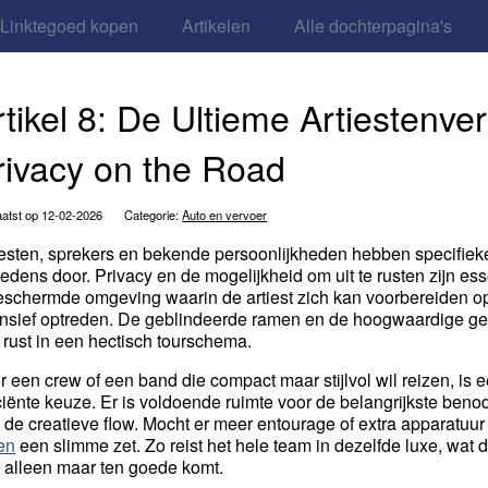
Linktegoed kopen
Artikelen
Alle dochterpagina's
rtikel 8: De Ultieme Artiestenve
rivacy on the Road
atst op 12-02-2026
Categorie:
Auto en vervoer
iesten, sprekers en bekende persoonlijkheden hebben specifiek
redens door. Privacy en de mogelijkheid om uit te rusten zijn es
eschermde omgeving waarin de artiest zich kan voorbereiden op
ensief optreden. De geblindeerde ramen en de hoogwaardige gel
 rust in een hectisch tourschema.
r een crew of een band die compact maar stijlvol wil reizen, is 
iciënte keuze. Er is voldoende ruimte voor de belangrijkste beno
 de creatieve flow. Mocht er meer entourage of extra apparatuu
en
een slimme zet. Zo reist het hele team in dezelfde luxe, wat
r alleen maar ten goede komt.