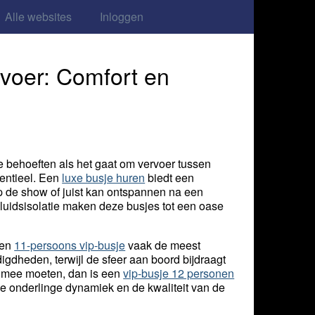
Alle websites
Inloggen
rvoer: Comfort en
e behoeften als het gaat om vervoer tussen
sentieel. Een
luxe busje huren
biedt een
 de show of juist kan ontspannen na een
uidsisolatie maken deze busjes tot een oase
een
11-persoons vip-busje
vaak de meest
digdheden, terwijl de sfeer aan boord bijdraagt
r mee moeten, dan is een
vip-busje 12 personen
 de onderlinge dynamiek en de kwaliteit van de