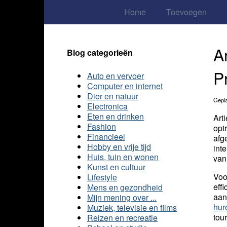
Home
Toevoegen
A
Blog categorieën
P
Auto en vervoer
Computer en internet
Dier en natuur
Gepla
Electronica
Eten en drinken
Art
Fashion
opt
Financieel
afg
Hobby en vrije tijd
int
Huis, tuin en wonen
van
Kunst en cultuur
Voo
Lifestyle
eff
Mens en gezondheid
aan
Mijn mening over ...
hur
Muziek, televisie en films
tou
Reizen en recreatie