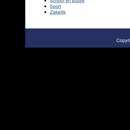
School en studie
Sport
Zakelijk
Copyr