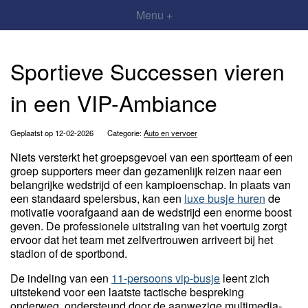
Menu +
Sportieve Successen vieren
in een VIP-Ambiance
Geplaatst op 12-02-2026
Categorie:
Auto en vervoer
Niets versterkt het groepsgevoel van een sportteam of een
groep supporters meer dan gezamenlijk reizen naar een
belangrijke wedstrijd of een kampioenschap. In plaats van
een standaard spelersbus, kan een
luxe busje huren
de
motivatie voorafgaand aan de wedstrijd een enorme boost
geven. De professionele uitstraling van het voertuig zorgt
ervoor dat het team met zelfvertrouwen arriveert bij het
stadion of de sportbond.
De indeling van een
11-persoons vip-busje
leent zich
uitstekend voor een laatste tactische bespreking
onderweg, ondersteund door de aanwezige multimedia-