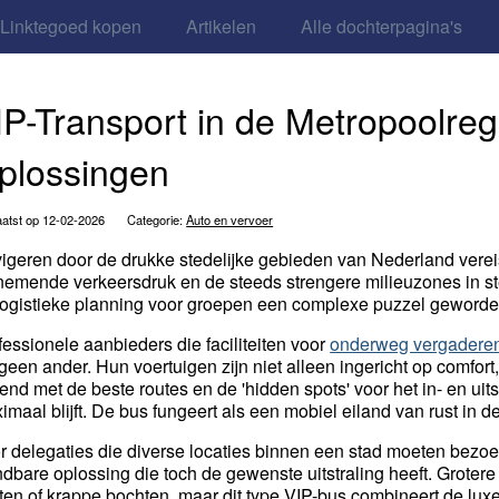
Linktegoed kopen
Artikelen
Alle dochterpagina's
IP-Transport in de Metropoolreg
plossingen
atst op 12-02-2026
Categorie:
Auto en vervoer
igeren door de drukke stedelijke gebieden van Nederland verei
nemende verkeersdruk en de steeds strengere milieuzones in st
logistieke planning voor groepen een complexe puzzel geworde
fessionele aanbieders die faciliteiten voor
onderweg vergadere
 geen ander. Hun voertuigen zijn niet alleen ingericht op comfort,
end met de beste routes en de 'hidden spots' voor het in- en uit
imaal blijft. De bus fungeert als een mobiel eiland van rust in d
r delegaties die diverse locaties binnen een stad moeten bezoe
dbare oplossing die toch de gewenste uitstraling heeft. Grote
aten of krappe bochten, maar dit type VIP-bus combineert de luxe 