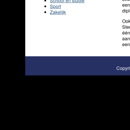
School en studie
een
Sport
dip
Zakelijk
Ook
Ste
één
aan
een
Copyr