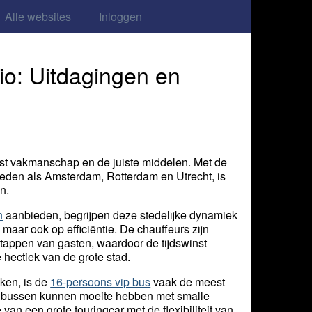
Alle websites
Inloggen
io: Uitdagingen en
st vakmanschap en de juiste middelen. Met de
eden als Amsterdam, Rotterdam en Utrecht, is
n.
n
aanbieden, begrijpen deze stedelijke dynamiek
 maar ook op efficiëntie. De chauffeurs zijn
stappen van gasten, waardoor de tijdswinst
e hectiek van de grote stad.
ken, is de
16-persoons vip bus
vaak de meest
re bussen kunnen moeite hebben met smalle
van een grote touringcar met de flexibiliteit van