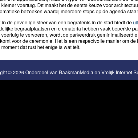
 kleiner voertuig. Dit maakt het de eerste keuze voor architectu
lomatieke bezoeken waarbij meerdere stops op de agenda staa
 in de gevoelige sfeer van een begrafenis in de stad biedt de
ui
delijke begraafplaatsen en crematoria hebben vaak beperkte par
 voertuig te vervoeren, wordt de parkeerdruk geminimaliseerd en i
komt voor de ceremonie. Het is een respectvolle manier om de lo
 moment dat rust het enige is wat telt.
ight © 2026 Onderdeel van
BaakmanMedia
en
Vrolijk Internet 