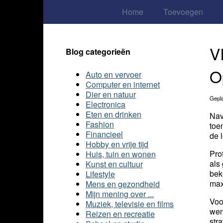
Home
Toevoegen
V
Blog categorieën
O
Auto en vervoer
Computer en internet
Dier en natuur
Gepla
Electronica
Eten en drinken
Nav
Fashion
toe
Financieel
de 
Hobby en vrije tijd
Pro
Huis, tuin en wonen
als
Kunst en cultuur
bek
Lifestyle
max
Mens en gezondheid
Mijn mening over ...
Voo
Muziek, televisie en films
wen
Reizen en recreatie
str