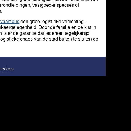
urrondleidingen, vastgoed-inspecties of
n.
tvaart bus
een grote logistieke verlichting.
keergelegenheid. Door de familie en de kist in
s er de garantie dat iedereen tegelijkertijd
gistieke chaos van de stad buiten te sluiten op
Services