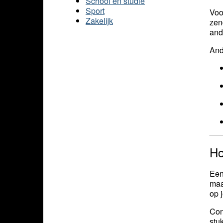
School en studie
Sport
Voo
Zakelijk
zen
and
And
Ho
Een
maa
op 
Con
stu