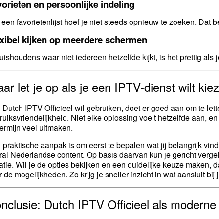
orieten en persoonlijke indeling
 een favorietenlijst hoef je niet steeds opnieuw te zoeken. Dat b
exibel kijken op meerdere schermen
huishoudens waar niet iedereen hetzelfde kijkt, is het prettig al
ar let je op als je een IPTV-dienst wilt kie
 Dutch IPTV Officieel wil gebruiken, doet er goed aan om te lett
ruiksvriendelijkheid. Niet elke oplossing voelt hetzelfde aan, e
termijn veel uitmaken.
 praktische aanpak is om eerst te bepalen wat jij belangrijk vindt:
ral Nederlandse content. Op basis daarvan kun je gericht vergeli
uatie. Wil je de opties bekijken en een duidelijke keuze maken, 
 de mogelijkheden. Zo krijg je sneller inzicht in wat aansluit bij jo
nclusie: Dutch IPTV Officieel als moderne 