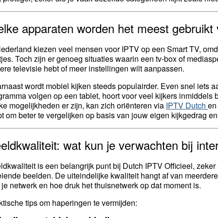
lke apparaten worden het meest gebruikt
Nederland kiezen veel mensen voor IPTV op een Smart TV, omda
tjes. Toch zijn er genoeg situaties waarin een tv-box of mediaspel
ere televisie hebt of meer instellingen wilt aanpassen.
rnaast wordt mobiel kijken steeds populairder. Even snel iets aa
gramma volgen op een tablet, hoort voor veel kijkers inmiddels bi
ke mogelijkheden er zijn, kan zich oriënteren via
IPTV Dutch
en
pt om beter te vergelijken op basis van jouw eigen kijkgedrag e
eldkwaliteit: wat kun je verwachten bij inte
ldkwaliteit is een belangrijk punt bij Dutch IPTV Officieel, ze
eiende beelden. De uiteindelijke kwaliteit hangt af van meerdere f
 je netwerk en hoe druk het thuisnetwerk op dat moment is.
ktische tips om haperingen te vermijden: