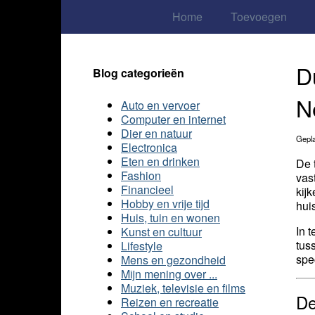
Home
Toevoegen
D
Blog categorieën
N
Auto en vervoer
Computer en internet
Dier en natuur
Gepla
Electronica
Eten en drinken
De 
Fashion
vas
Financieel
kij
Hobby en vrije tijd
hui
Huis, tuin en wonen
In 
Kunst en cultuur
tus
Lifestyle
spe
Mens en gezondheid
Mijn mening over ...
Muziek, televisie en films
De
Reizen en recreatie