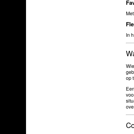
Fav
Met
Fl
In 
Wa
Wie
geb
op 
Een
voo
sit
over
Co