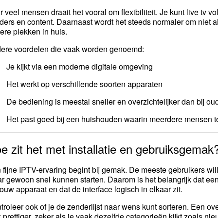
r veel mensen draait het vooral om flexibiliteit. Je kunt live tv
ders en content. Daarnaast wordt het steeds normaler om niet a
ere plekken in huis.
ere voordelen die vaak worden genoemd:
Je kijkt via een moderne digitale omgeving
Het werkt op verschillende soorten apparaten
De bediening is meestal sneller en overzichtelijker dan bij o
Het past goed bij een huishouden waarin meerdere mensen teg
e zit het met installatie en gebruiksgemak
 fijne IPTV-ervaring begint bij gemak. De meeste gebruikers wil
r gewoon snel kunnen starten. Daarom is het belangrijk dat een 
jouw apparaat en dat de interface logisch in elkaar zit.
troleer ook of je de zenderlijst naar wens kunt sorteren. Een ove
k prettiger, zeker als je vaak dezelfde categorieën kijkt zoals nie