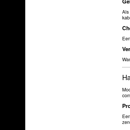
Geb
Als
kab
Che
Een
Ver
Wan
Ha
Mod
com
Pr
Een
zen