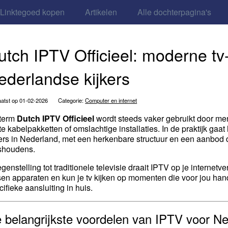
Linktegoed kopen
Artikelen
Alle dochterpagina's
utch IPTV Officieel: moderne tv
ederlandse kijkers
atst op 01-02-2026
Categorie:
Computer en internet
term
Dutch IPTV Officieel
wordt steeds vaker gebruikt door mens
te kabelpakketten of omslachtige installaties. In de praktijk gaat
kers in Nederland, met een herkenbare structuur en een aanbod
shoudens.
tegenstelling tot traditionele televisie draait IPTV op je interne
sen apparaten en kun je tv kijken op momenten die voor jou handi
cifieke aansluiting in huis.
 belangrijkste voordelen van IPTV voor N