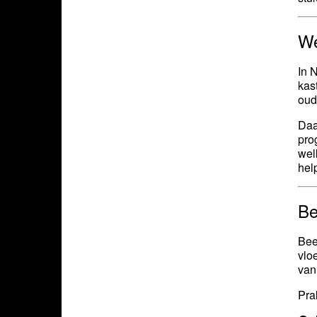
We
In 
kas
oud
Daa
pro
wel
hel
Be
Bee
vlo
van
Pra