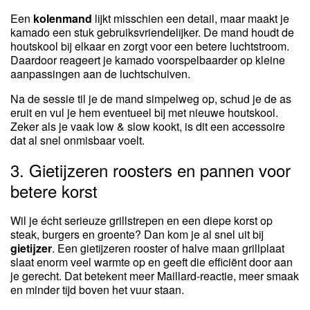
Een
kolenmand
lijkt misschien een detail, maar maakt je
kamado een stuk gebruiksvriendelijker. De mand houdt de
houtskool bij elkaar en zorgt voor een betere luchtstroom.
Daardoor reageert je kamado voorspelbaarder op kleine
aanpassingen aan de luchtschuiven.
Na de sessie til je de mand simpelweg op, schud je de as
eruit en vul je hem eventueel bij met nieuwe houtskool.
Zeker als je vaak low & slow kookt, is dit een accessoire
dat al snel onmisbaar voelt.
3. Gietijzeren roosters en pannen voor
betere korst
Wil je écht serieuze grillstrepen en een diepe korst op
steak, burgers en groente? Dan kom je al snel uit bij
gietijzer
. Een gietijzeren rooster of halve maan grillplaat
slaat enorm veel warmte op en geeft die efficiënt door aan
je gerecht. Dat betekent meer Maillard-reactie, meer smaak
en minder tijd boven het vuur staan.