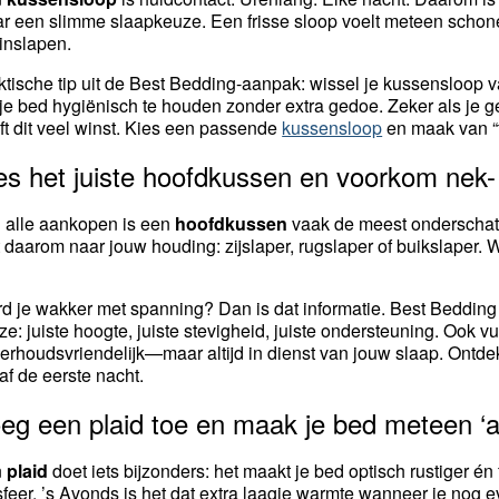
r een slimme slaapkeuze. Een frisse sloop voelt meteen schoner,
 inslapen.
ktische tip uit de Best Bedding-aanpak: wissel je kussensloop v
je bed hygiënisch te houden zonder extra gedoe. Zeker als je gev
ft dit veel winst. Kies een passende
kussensloop
en maak van “f
es het juiste hoofdkussen en voorkom nek
 alle aankopen is een
hoofdkussen
vaak de meest onderschatte
kt daarom naar jouw houding: zijslaper, rugslaper of buikslaper.
d je wakker met spanning? Dan is dat informatie. Best Bedding h
ze: juiste hoogte, juiste stevigheid, juiste ondersteuning. Ook v
erhoudsvriendelijk—maar altijd in dienst van jouw slaap. Ontd
af de eerste nacht.
eg een plaid toe en maak je bed meteen ‘a
n
plaid
doet iets bijzonders: het maakt je bed optisch rustiger én
sfeer. ’s Avonds is het dat extra laagje warmte wanneer je nog e