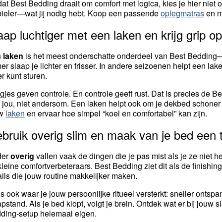
at Best Bedding draait om comfort met logica, kies je hier niet o
bieler—wat jij nodig hebt. Koop een passende
oplegmatras
en m
aap luchtiger met een laken en krijg grip o
n
laken
is het meest onderschatte onderdeel van Best Bedding—t
er slaap je lichter en frisser. In andere seizoenen helpt een lake
er kunt sturen.
gjes geven controle. En controle geeft rust. Dat is precies de B
 jou, niet andersom. Een laken helpt ook om je dekbed schoner 
uw
laken
en ervaar hoe simpel “koel en comfortabel” kan zijn.
bruik overig slim en maak van je bed een t
der
overig
vallen vaak de dingen die je pas mist als je ze niet 
kleine comfortverbeteraars. Best Bedding ziet dit als de finishi
ails die jouw routine makkelijker maken.
is ook waar je jouw persoonlijke ritueel versterkt: sneller ontspan
apstand. Als je bed klopt, volgt je brein. Ontdek wat er bij jouw s
ding-setup helemaal eigen.