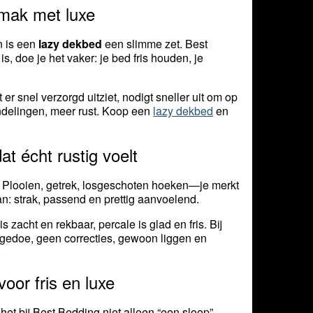
emak met luxe
n is een
lazy dekbed
een slimme zet. Best
s, doe je het vaker: je bed fris houden, je
 er snel verzorgd uitziet, nodigt sneller uit om op
andelingen, meer rust. Koop een
lazy dekbed
en
at écht rustig voelt
ect. Plooien, getrek, losgeschoten hoeken—je merkt
aan: strak, passend en prettig aanvoelend.
 zacht en rekbaar, percale is glad en fris. Bij
n gedoe, geen correcties, gewoon liggen en
.
oor fris en luxe
het bij Best Bedding niet alleen “een sloop”,