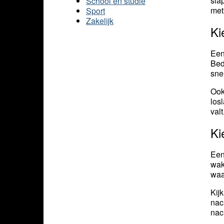
sla
School en studie
met 
Sport
Zakelijk
Ki
Ee
Bed
sne
Ook
los
val
Ki
Ee
wak
waa
Kij
nac
nac