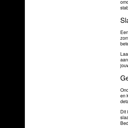
omd
sta
Sl
Ee
zom
bet
Laa
aan
jo
Ge
On
en 
det
Dit 
sla
Bed