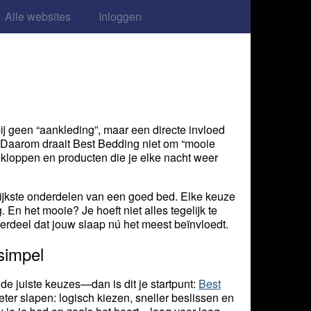
Alle websites
Inloggen
ij geen “aankleding”, maar een directe invloed
t. Daarom draait Best Bedding niet om “mooie
 kloppen en producten die je elke nacht weer
rijkste onderdelen van een goed bed. Elke keuze
. En het mooie? Je hoeft niet alles tegelijk te
derdeel dat jouw slaap nú het meest beïnvloedt.
simpel
e juiste keuzes—dan is dit je startpunt:
Best
eter slapen: logisch kiezen, sneller beslissen en