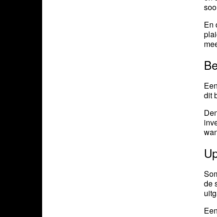
soo
En 
pla
mee
Be
Ee
dit
Den
inv
wan
Up
Som
de 
uit
Een