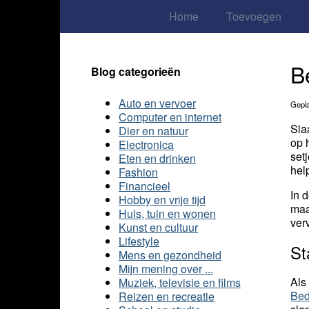
Home
Toevoegen
B
Blog categorieën
Auto en vervoer
Gepla
Computer en internet
Sla
Dier en natuur
op 
Electronica
set
Eten en drinken
hel
Fashion
Financieel
In 
Hobby en vrije tijd
maa
Huis, tuin en wonen
ver
Kunst en cultuur
Lifestyle
St
Mens en gezondheid
Mijn mening over ...
Als
Muziek, televisie en films
Bed
Reizen en recreatie