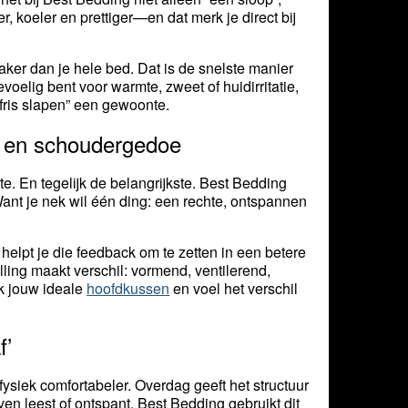
 koeler en prettiger—en dat merk je direct bij
aker dan je hele bed. Dat is de snelste manier
oelig bent voor warmte, zweet of huidirritatie,
ris slapen” een gewoonte.
- en schoudergedoe
. En tegelijk de belangrijkste. Best Bedding
 Want je nek wil één ding: een rechte, ontspannen
elpt je die feedback om te zetten in een betere
ulling maakt verschil: vormend, ventilerend,
ek jouw ideale
hoofdkussen
en voel het verschil
f’
 fysiek comfortabeler. Overdag geeft het structuur
ven leest of ontspant. Best Bedding gebruikt dit