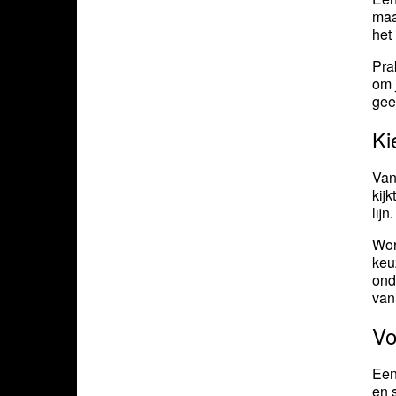
maa
het
Pra
om 
gee
Ki
Van
kij
lijn.
Wor
keu
ond
van
Vo
Ee
en 