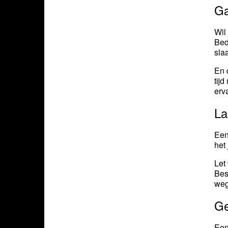
Ga
Wil
Bed
sla
En 
tij
erv
La
Een
het
Let
Bes
weg
Ge
Ee