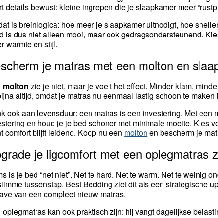
rt details bewust: kleine ingrepen die je slaapkamer meer “rust
dat is breinlogica: hoe meer je slaapkamer uitnodigt, hoe snelle
id is dus niet alleen mooi, maar ook gedragsondersteunend. Ki
r warmte en stijl.
scherm je matras met een molton en slaap 
n
molton
zie je niet, maar je voelt het effect. Minder klam, mind
 bijna altijd, omdat je matras nu eenmaal lastig schoon te make
k ook aan levensduur: een matras is een investering. Met een m
estering en houd je je bed schoner met minimale moeite. Kies vo
t comfort blijft leidend. Koop nu een
molton
en bescherm je matr
grade je ligcomfort met een oplegmatras 
s is je bed “net niet”. Net te hard. Net te warm. Net te weinig 
slimme tussenstap. Best Bedding ziet dit als een strategische u
gave van een compleet nieuw matras.
 oplegmatras kan ook praktisch zijn: hij vangt dagelijkse belasti