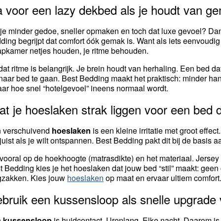
 voor een lazy dekbed als je houdt van g
 je minder gedoe, sneller opmaken en toch dat luxe gevoel? Da
ding begrijpt dat comfort óók gemak is. Want als iets eenvoudig i
apkamer netjes houden, je ritme behouden.
dat ritme is belangrijk. Je brein houdt van herhaling. Een bed dat
d naar bed te gaan. Best Bedding maakt het praktisch: minder h
aar hoe snel “hotelgevoel” ineens normaal wordt.
at je hoeslaken strak liggen voor een bed d
 verschuivend
hoeslaken
is een kleine irritatie met groot eff
 juist als je wilt ontspannen. Best Bedding pakt dit bij de basis 
 vooral op de hoekhoogte (matrasdikte) en het materiaal. Jersey is
t Bedding kies je het hoeslaken dat jouw bed “stil” maakt: gee
zakken. Kies jouw
hoeslaken
op maat en ervaar ultiem comfort
bruik een kussensloop als snelle upgrade v
n
kussensloop
is huidcontact. Urenlang. Elke nacht. Daarom is 