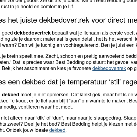
pen zonder gedoe. Zie dit als je basis: vanuit Best Bedding bou
rust in je hoofd en comfort in je lijf.
es het juiste dekbedovertrek voor direct m
n goed
dekbedovertrek
bepaalt wat je lichaam als eerste voelt
ding zie je daarom: materiaal is geen detail, het is het verschil 
l warm? Dan wil je luchtig en vochtregulerend. Ben je juist een
 je brein speelt mee. Zacht, schoon en prettig aanvoelend bedd
laten.” Dat is precies waar Best Bedding op stuurt: het gevoel va
t. Bekijk het assortiment en kies je favoriete
dekbedovertrek
op ge
es een dekbed dat je temperatuur ‘stil’ rege
n
dekbed
moet je niet opmerken. Dat klinkt gek, maar het is de 
ker. Te koud, en je lichaam blijft “aan” om warmte te maken. Best
r nodig, ventileren waar het moet.
k niet alleen naar “dik” of “dun”, maar naar je slaapgedrag. Sla
hts zweet? Deel je het bed? Best Bedding helpt je kiezen met éé
ht. Ontdek jouw ideale
dekbed
.