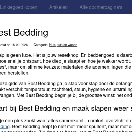
Linktegoed kopen
Artikelen
Alle dochterpagina's
est Bedding
atst op 15-02-2026
Categorie:
Huis, tuin en wonen
ap is geen luxe. Het is jouw resetknop. En beddengoed is daarb
hoe snel je ontspant, hoe diep je slaapt en hoe je wakker word
jes”, maar om slimme keuzes: materialen die ademen, lagen die
pen herstellen.
deze gids van Best Bedding ga je stap voor stap door de belang
kt verschil: temperatuur, zachtheid, steun, hygiëne en uitstraling
vangen. Met Best Bedding begin je bij de grootste winst: het on
art bij Best Bedding en maak slapen weer 
 je één plek zoekt waar alles samenkomt—comfort, overzicht en d
ding
. Best Bedding helpt je niet met “meer spullen”, maar met b