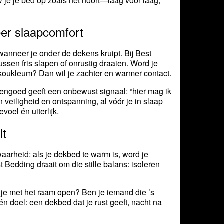
w je je bed op zoals het hoort—laag voor laag,
eer slaapcomfort
 wanneer je onder de dekens kruipt. Bij Best
tussen fris slapen of onrustig draaien. Word je
 koukleum? Dan wil je zachter en warmer contact.
engoed geeft een onbewust signaal: “hier mag ik
n veiligheid en ontspanning, al vóór je in slaap
voel én uiterlijk.
lt
waarheid: als je dekbed te warm is, word je
 Bedding draait om die stille balans: isoleren
ap je met het raam open? Ben je iemand die ’s
n doel: een dekbed dat je rust geeft, nacht na