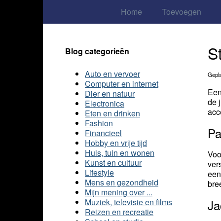
Home
Toevoegen
S
Blog categorieën
Auto en vervoer
Gepla
Computer en internet
Een
Dier en natuur
de 
Electronica
acc
Eten en drinken
Fashion
Pa
Financieel
Hobby en vrije tijd
Huis, tuin en wonen
Voo
Kunst en cultuur
ver
Lifestyle
een
Mens en gezondheid
bre
Mijn mening over ...
Muziek, televisie en films
Ja
Reizen en recreatie