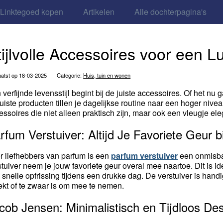
Linktegoed kopen
Artikelen
Alle dochterpagina's
tijlvolle Accessoires voor een Lu
atst op 18-03-2025
Categorie:
Huis, tuin en wonen
 verfijnde levensstijl begint bij de juiste accessoires. Of het 
juiste producten tillen je dagelijkse routine naar een hoger niv
essoires die niet alleen praktisch zijn, maar ook een vleugje el
rfum Verstuiver: Altijd Je Favoriete Geur b
r liefhebbers van parfum is een
parfum verstuiver
een onmisba
stuiver neem je jouw favoriete geur overal mee naartoe. Dit is 
 snelle opfrissing tijdens een drukke dag. De verstuiver is hand
ekt of te zwaar is om mee te nemen.
cob Jensen: Minimalistisch en Tijdloos De