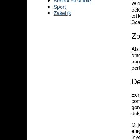
School en studie
Wie
Sport
bek
Zakelijk
tot
Sca
Zo
Als
ont
aan
per
De
Een
com
gen
dek
Of 
ele
Inv