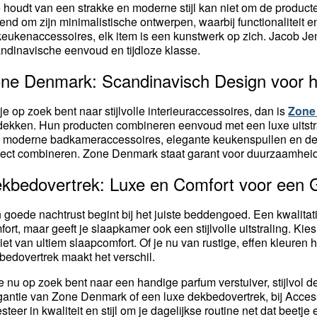
 houdt van een strakke en moderne stijl kan niet om de produc
end om zijn minimalistische ontwerpen, waarbij functionaliteit
 keukenaccessoires, elk item is een kunstwerk op zich. Jacob Jen
ndinavische eenvoud en tijdloze klasse.
ne Denmark: Scandinavisch Design voor h
 je op zoek bent naar stijlvolle interieuraccessoires, dan is
Zone
dekken. Hun producten combineren eenvoud met een luxe uitstra
 moderne badkameraccessoires, elegante keukenspullen en decor
fect combineren. Zone Denmark staat garant voor duurzaamheid e
kbedovertrek: Luxe en Comfort voor een 
 goede nachtrust begint bij het juiste beddengoed. Een kwalitat
fort, maar geeft je slaapkamer ook een stijlvolle uitstraling. Kies
iet van ultiem slaapcomfort. Of je nu van rustige, effen kleuren 
bedovertrek maakt het verschil.
je nu op zoek bent naar een handige parfum verstuiver, stijlvo
gantie van Zone Denmark of een luxe dekbedovertrek, bij Accesso
esteer in kwaliteit en stijl om je dagelijkse routine net dat beetj