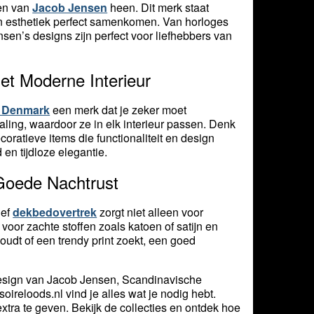
ten van
Jacob Jensen
heen. Dit merk staat
 en esthetiek perfect samenkomen. Van horloges
sen’s designs zijn perfect voor liefhebbers van
et Moderne Interieur
 Denmark
een merk dat je zeker moet
ling, waardoor ze in elk interieur passen. Denk
atieve items die functionaliteit en design
n tijdloze elegantie.
Goede Nachtrust
ief
dekbedovertrek
zorgt niet alleen voor
 voor zachte stoffen zoals katoen of satijn en
houdt of een trendy print zoekt, een goed
l design van Jacob Jensen, Scandinavische
ireloods.nl vind je alles wat je nodig hebt.
e extra te geven. Bekijk de collecties en ontdek hoe