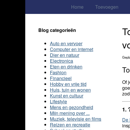
Home
Toevoegen
T
Blog categorieën
v
Auto en vervoer
Computer en internet
Dier en natuur
Gepla
Electronica
Eten en drinken
To
Fashion
Financieel
Of 
Hobby en vrije tijd
goe
Huis, tuin en wonen
zod
Kunst en cultuur
Lifestyle
Mens en gezondheid
1.
Mijn mening over ...
Muziek, televisie en films
De 
Reizen en recreatie
ins