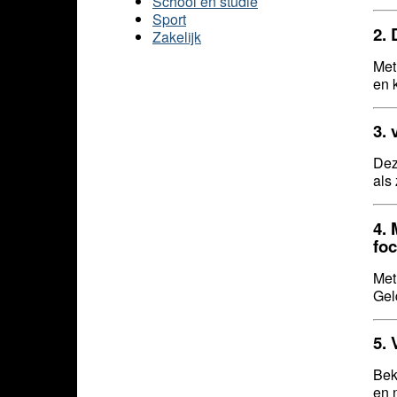
School en studie
Sport
2.
Zakelijk
Met
en 
3.
Dez
als 
4.
fo
Met
Gel
5.
Bek
en 