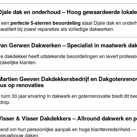
Djale dak en onderhoud
– Hoog gewaardeerde lokale
 een
perfecte 5-sterren beoordeling
staat Djale dak en onder
kwaliteit bij zowel reparaties als volledige dakwerken.
van Gerwen Dakwerken
– Specialist in maatwerk da
e dakdekker heeft uitstekende beoordelingen en levert professi
zakelijke klanten.
Martien Geeven Dakdekkersbedrijf en Dakgotenrenov
cus op renovaties
 ruim 30 jaar ervaring in dakwerk en gotenrenovatie biedt dit bed
drop.
Visser & Visser Dakdekkers
– Allround dakwerk en pe
end om hun persoonlijke aanpak en hoge klanttevredenheid — 
nieuwbouw daken.