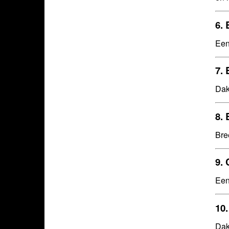
6.
Een
7.
Dak
8.
Bre
9.
Een
10
Dak