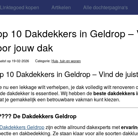
Linktegoed kopen
Artikelen
Alle dochterpagina's
op 10 Dakdekkers in Geldrop – Vi
oor jouw dak
atst op 19-02-2026
Categorie:
Huis, tuin en wonen
p 10 Dakdekkers in Geldrop – Vind de juist
je nu een lekkage wilt verhelpen, je dak volledig wilt renovere
de dakdekker is essentieel. Wij hebben de
beste dakdekkers 
at je gemakkelijk een betrouwbare vakman kunt kiezen.
 ????
De Dakdekkers Geldrop
Dakdekkers Geldrop
zijn echte allround dakexperts met
ervari
pectie en dakbedekking. Ze staan klaar voor alle soorten dakkl