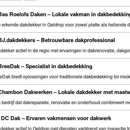
Bas Roelofs Daken
– Lokale vakman in dakbedekkin
 erkende dakdekker in Geldrop voor zowel platte als hellende d
BJ.dakdekkers
– Betrouwbare dakprofessional
dekker actief in de regio met ervaringen in dakrenovatie, dakgo
BreeDak
– Specialist in dakbedekking
eDak biedt oplossingen voor traditionele dakbedekking tot m
Chambon Dakwerken
– Lokale dakdekker met maat
 bedrijf dat dakreparatie, renovatie en onderhoud combineert met
.
DC Dak
– Ervaren vakmensen voor dakwerk
dekker actief in Geldrop met diensten variërend van inspectie t