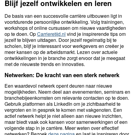
Blijf jezelf ontwikkelen en leren
De basis van een succesvolle carrière uitbouwen ligt in
voortdurende persoonlijke ontwikkeling. Volg trainingen,
workshops of online cursussen om nieuwe vaardigheden
op te doen. Op
Carrieretijd.nl
vind je inspirerende tips om
jezelf te blijven uitdagen. Door jezelf regelmatig bij te
scholen, blijf je interessant voor werkgevers en creëer je
meer kansen op de arbeidsmarkt. Lezen over actuele
ontwikkelingen in je branche zorgt ervoor dat je meegaat
met de nieuwste trends en innovaties.
Netwerken: De kracht van een sterk netwerk
Een waardevol netwerk opent deuren naar nieuwe
mogelijkheden. Neem deel aan evenementen, seminars en
branchebijeenkomsten om relevante contacten op te doen.
Gebruik platformen als LinkedIn om je zichtbaarheid te
vergroten en in gesprek te komen met vakgenoten. Een
actief netwerk helpt je niet alleen aan nieuwe inzichten,
maar biedt vaak ook kansen voor samenwerkingen of een
volgende stap in je carrière. Meer weten over effectief
netwerken? Bezoek
deze pagina
en laat je inspireren door