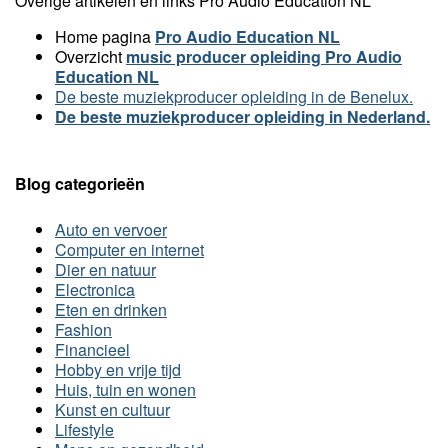
Overige artikelen en links Pro Audio Education NL
Home pagina
Pro Audio Education NL
Overzicht
music producer opleiding Pro Audio
Education NL
De beste muziekproducer opleiding in de Benelux.
De beste muziekproducer opleiding in Nederland.
Blog categorieën
Auto en vervoer
Computer en internet
Dier en natuur
Electronica
Eten en drinken
Fashion
Financieel
Hobby en vrije tijd
Huis, tuin en wonen
Kunst en cultuur
Lifestyle