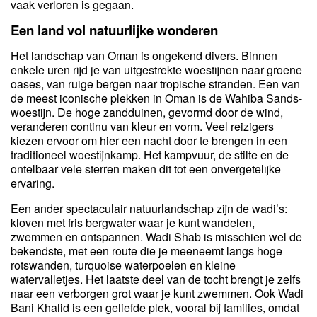
vaak verloren is gegaan.
Een land vol natuurlijke wonderen
Het landschap van Oman is ongekend divers. Binnen
enkele uren rijd je van uitgestrekte woestijnen naar groene
oases, van ruige bergen naar tropische stranden. Een van
de meest iconische plekken in Oman is de Wahiba Sands-
woestijn. De hoge zandduinen, gevormd door de wind,
veranderen continu van kleur en vorm. Veel reizigers
kiezen ervoor om hier een nacht door te brengen in een
traditioneel woestijnkamp. Het kampvuur, de stilte en de
ontelbaar vele sterren maken dit tot een onvergetelijke
ervaring.
Een ander spectaculair natuurlandschap zijn de wadi’s:
kloven met fris bergwater waar je kunt wandelen,
zwemmen en ontspannen. Wadi Shab is misschien wel de
bekendste, met een route die je meeneemt langs hoge
rotswanden, turquoise waterpoelen en kleine
watervalletjes. Het laatste deel van de tocht brengt je zelfs
naar een verborgen grot waar je kunt zwemmen. Ook Wadi
Bani Khalid is een geliefde plek, vooral bij families, omdat