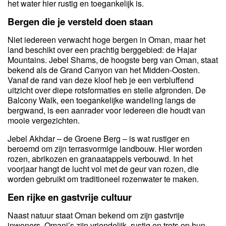
het water hier rustig en toegankelijk is.
Bergen die je versteld doen staan
Niet iedereen verwacht hoge bergen in Oman, maar het
land beschikt over een prachtig berggebied: de Hajar
Mountains. Jebel Shams, de hoogste berg van Oman, staat
bekend als de Grand Canyon van het Midden-Oosten.
Vanaf de rand van deze kloof heb je een verbluffend
uitzicht over diepe rotsformaties en steile afgronden. De
Balcony Walk, een toegankelijke wandeling langs de
bergwand, is een aanrader voor iedereen die houdt van
mooie vergezichten.
Jebel Akhdar – de Groene Berg – is wat rustiger en
beroemd om zijn terrasvormige landbouw. Hier worden
rozen, abrikozen en granaatappels verbouwd. In het
voorjaar hangt de lucht vol met de geur van rozen, die
worden gebruikt om traditioneel rozenwater te maken.
Een rijke en gastvrije cultuur
Naast natuur staat Oman bekend om zijn gastvrije
inwoners. Omani’s zijn vriendelijk, rustig en trots op hun