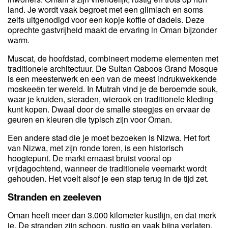
land. Je wordt vaak begroet met een glimlach en soms
zelfs uitgenodigd voor een kopje koffie of dadels. Deze
oprechte gastvrijheid maakt de ervaring in Oman bijzonder
warm.
Muscat, de hoofdstad, combineert moderne elementen met
traditionele architectuur. De Sultan Qaboos Grand Mosque
is een meesterwerk en een van de meest indrukwekkende
moskeeën ter wereld. In Mutrah vind je de beroemde souk,
waar je kruiden, sieraden, wierook en traditionele kleding
kunt kopen. Dwaal door de smalle steegjes en ervaar de
geuren en kleuren die typisch zijn voor Oman.
Een andere stad die je moet bezoeken is Nizwa. Het fort
van Nizwa, met zijn ronde toren, is een historisch
hoogtepunt. De markt ernaast bruist vooral op
vrijdagochtend, wanneer de traditionele veemarkt wordt
gehouden. Het voelt alsof je een stap terug in de tijd zet.
Stranden en zeeleven
Oman heeft meer dan 3.000 kilometer kustlijn, en dat merk
je. De stranden zijn schoon, rustig en vaak bijna verlaten.