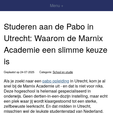
Menu +
Studeren aan de Pabo in
Utrecht: Waarom de Marnix
Academie een slimme keuze
is
Geplaatst op 24-07-2025
Categorie:
School en studie
Als je zoekt naar een
pabo opleiding
in Utrecht, kom je al
snel bij de Marnix Academie uit - en dat is niet voor niks.
Deze hogeschool is helemaal gespecialiseerd in
onderwijs. Geen dertien-in-een-dozijn instelling, maar echt
een plek waar jij wordt klaargestoomd tot een sterke,
zelfbewuste leerkracht. En dat midden in Utrecht,
misschien wel de leukste studentenstad van Nederland.