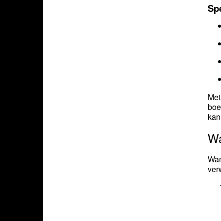
Sp
Me
boe
kan
Wa
Wan
ver