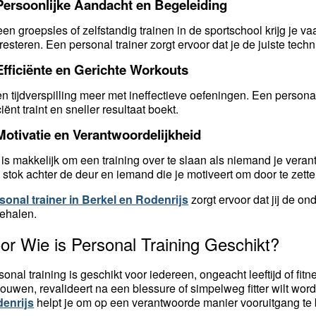
Persoonlijke Aandacht en Begeleiding
 een groepsles of zelfstandig trainen in de sportschool krijg je v
presteren. Een personal trainer zorgt ervoor dat je de juiste tec
Efficiënte en Gerichte Workouts
n tijdverspilling meer met ineffectieve oefeningen. Een persona
ciënt traint en sneller resultaat boekt.
Motivatie en Verantwoordelijkheid
 is makkelijk om een training over te slaan als niemand je veran
 stok achter de deur en iemand die je motiveert om door te zette
sonal trainer in Berkel en Rodenrijs
zorgt ervoor dat jij de on
behalen.
or Wie is Personal Training Geschikt?
sonal training is geschikt voor iedereen, ongeacht leeftijd of fitn
ouwen, revalideert na een blessure of simpelweg fitter wilt wor
enrijs
helpt je om op een verantwoorde manier vooruitgang te