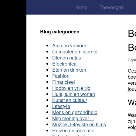
Home
Toevoegen
B
Blog categorieën
B
Auto en vervoer
Computer en internet
Dier en natuur
Gepla
Electronica
Eten en drinken
Gez
Fashion
boe
Financieel
ver
Hobby en vrije tijd
jou
Huis, tuin en wonen
Kunst en cultuur
Wa
Lifestyle
Mens en gezondheid
Wan
Mijn mening over ...
zij
Muziek, televisie en films
vol
Reizen en recreatie