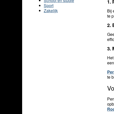
School en studie
1.
Sport
Zakelijk
Bij
te 
2.
Gee
effi
3.
Het
een
Per
te 
Vo
Per
opb
Rod