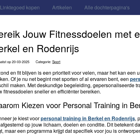
Linktegoed kopen
Artikelen
Alle dochterpagina's
ereik Jouw Fitnessdoelen met e
erkel en Rodenrijs
atst op 20-03-2025
Categorie:
Sport
ond en fit blijven is een prioriteit voor velen, maar het kan een
ken. Of je nu net begint met sporten of al ervaren bent, een
pers
schil maken. Met deskundige begeleiding, gepersonaliseerde tra
w fitnessdoelen sneller en efficiënter bereiken.
arom Kiezen voor Personal Training in Ber
neer je kiest voor
personal training in Berkel en Rodenrijs
, 
n afgestemd op jouw lichaam, doelen en conditie. Dit betekent d
gt, maar een programma krijgt dat specifiek voor jou is ontworpen