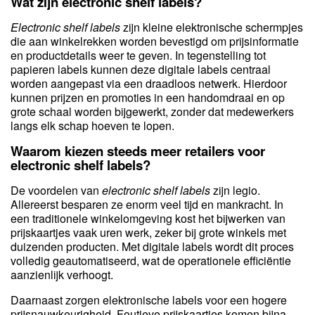
Wat zijn electronic shelf labels?
Electronic shelf labels
zijn kleine elektronische schermpjes
die aan winkelrekken worden bevestigd om prijsinformatie
en productdetails weer te geven. In tegenstelling tot
papieren labels kunnen deze digitale labels centraal
worden aangepast via een draadloos netwerk. Hierdoor
kunnen prijzen en promoties in een handomdraai en op
grote schaal worden bijgewerkt, zonder dat medewerkers
langs elk schap hoeven te lopen.
Waarom kiezen steeds meer retailers voor
electronic shelf labels?
De voordelen van
electronic shelf labels
zijn legio.
Allereerst besparen ze enorm veel tijd en mankracht. In
een traditionele winkelomgeving kost het bijwerken van
prijskaartjes vaak uren werk, zeker bij grote winkels met
duizenden producten. Met digitale labels wordt dit proces
volledig geautomatiseerd, wat de operationele efficiëntie
aanzienlijk verhoogt.
Daarnaast zorgen elektronische labels voor een hogere
prijsnauwkeurigheid. Foutieve prijskaartjes komen bijna