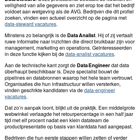
veiligheid van alle gegevens en ziet erop toe dat het bedrijf
voldoet aan wetgeving als de AVG. Bedrijven die dit profiel
zoeken, vinden een actueel overzicht op de pagina met
data‑steward vacatures
.
Minstens zo belangrijk is de
Data Analist
. Hij of zij vertaalt
ruwe informatie naar inzichten die direct bruikbaar zijn voor
management, marketing en operations. Geïnteresseerden
in deze functie kijken bij de
data‑analist vacatures
.
Aan de technische kant zorgt de
Data Engineer
dat data
überhaupt beschikbaar is. Deze specialist bouwt de
pipelines en databronnen waarop het hele team vertrouwt.
Organisaties die hun infrastructuur willen versterken,
vinden geschikte kandidaten via de
data‑engineer
vacatures
.
Dat zo’n aanpak loont, blijkt uit de praktijk. Een middelgrote
webwinkel verlaagde het retourpercentage in een half jaar
tijd met elf procent nadat een klein datateam de
productpresentatie op basis van klantdata had aangepast.
Bedrijven die hun eerste stappen willen zetten of verder