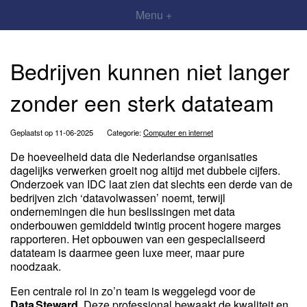
Menu +
Bedrijven kunnen niet langer
zonder een sterk datateam
Geplaatst op 11-06-2025
Categorie:
Computer en internet
De hoeveelheid data die Nederlandse organisaties
dagelijks verwerken groeit nog altijd met dubbele cijfers.
Onderzoek van IDC laat zien dat slechts een derde van de
bedrijven zich ‘datavolwassen’ noemt, terwijl
ondernemingen die hun beslissingen met data
onderbouwen gemiddeld twintig procent hogere marges
rapporteren. Het opbouwen van een gespecialiseerd
datateam is daarmee geen luxe meer, maar pure
noodzaak.
Een centrale rol in zo’n team is weggelegd voor de
Data Steward
. Deze professional bewaakt de kwaliteit en