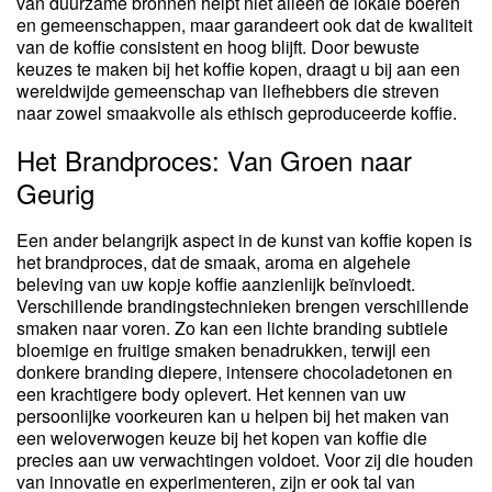
van duurzame bronnen helpt niet alleen de lokale boeren
en gemeenschappen, maar garandeert ook dat de kwaliteit
van de koffie consistent en hoog blijft. Door bewuste
keuzes te maken bij het koffie kopen, draagt u bij aan een
wereldwijde gemeenschap van liefhebbers die streven
naar zowel smaakvolle als ethisch geproduceerde koffie.
Het Brandproces: Van Groen naar
Geurig
Een ander belangrijk aspect in de kunst van koffie kopen is
het brandproces, dat de smaak, aroma en algehele
beleving van uw kopje koffie aanzienlijk beïnvloedt.
Verschillende brandingstechnieken brengen verschillende
smaken naar voren. Zo kan een lichte branding subtiele
bloemige en fruitige smaken benadrukken, terwijl een
donkere branding diepere, intensere chocoladetonen en
een krachtigere body oplevert. Het kennen van uw
persoonlijke voorkeuren kan u helpen bij het maken van
een weloverwogen keuze bij het kopen van koffie die
precies aan uw verwachtingen voldoet. Voor zij die houden
van innovatie en experimenteren, zijn er ook tal van