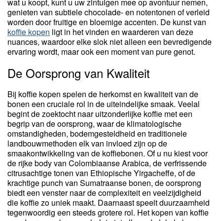
wat u koopt, kunt u uw zintuigen mee op avontuur nemen,
genieten van subtiele chocolade- en notentonen of verleid
worden door fruitige en bloemige accenten. De kunst van
koffie kopen
ligt in het vinden en waarderen van deze
nuances, waardoor elke slok niet alleen een bevredigende
ervaring wordt, maar ook een moment van pure genot.
De Oorsprong van Kwaliteit
Bij koffie kopen spelen de herkomst en kwaliteit van de
bonen een cruciale rol in de uiteindelijke smaak. Veelal
begint de zoektocht naar uitzonderlijke koffie met een
begrip van de oorsprong, waar de klimatologische
omstandigheden, bodemgesteldheid en traditionele
landbouwmethoden elk van invloed zijn op de
smaakontwikkeling van de koffiebonen. Of u nu kiest voor
de rijke body van Colombiaanse Arabica, de verfrissende
citrusachtige tonen van Ethiopische Yirgacheffe, of de
krachtige punch van Sumatraanse bonen, de oorsprong
biedt een venster naar de complexiteit en veelzijdigheid
die koffie zo uniek maakt. Daarnaast speelt duurzaamheid
tegenwoordig een steeds grotere rol. Het kopen van koffie