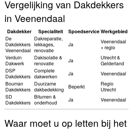
Vergelijking van Dakdekkers
in Veenendaal
Dakdekker
Specialiteit
Spoedservice
Werkgebied
De
Dakreparatie,
Veenendaal
Dakdekkers
lekkages,
Ja
+ regio
Veenendaal
renovatie
Verduin
Dakisolatie &
Utrecht &
Ja
Dakwerk
renovatie
Gelderland
DSP
Complete
Ja
Veenendaal
Dakdekkers
dakwerken
Bouman
Duurzame
Regio
Beperkt
Dakdekkers
dakbedekking
Utrecht
SD
Bitumen &
Ja
Veenendaal
Dakdekkers
onderhoud
Waar moet u op letten bij het