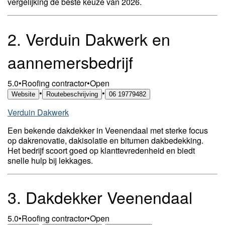
vergelijking de beste keuze van 2026.
2.
Verduin Dakwerk en
aannemersbedrijf
5.0
•
Roofing contractor
•
Open
•
•
Website
Routebeschrijving
06 19779482
Verduin Dakwerk
Een bekende dakdekker in Veenendaal met sterke focus
op dakrenovatie, dakisolatie en bitumen dakbedekking.
Het bedrijf scoort goed op klanttevredenheid en biedt
snelle hulp bij lekkages.
3.
Dakdekker Veenendaal
5.0
•
Roofing contractor
•
Open