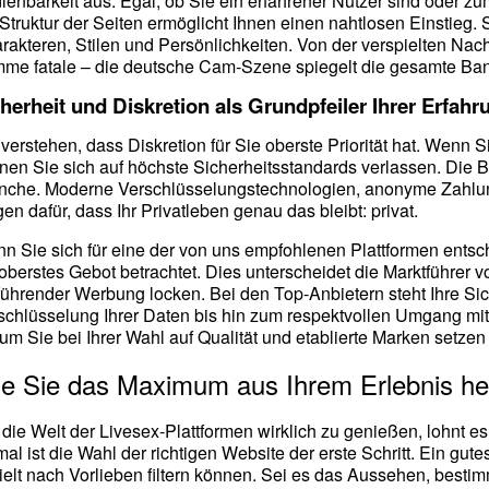
ienbarkeit aus. Egal, ob Sie ein erfahrener Nutzer sind oder z
 Struktur der Seiten ermöglicht Ihnen einen nahtlosen Einstieg. 
rakteren, Stilen und Persönlichkeiten. Von der verspielten Nac
me fatale – die deutsche Cam-Szene spiegelt die gesamte Bandb
herheit und Diskretion als Grundpfeiler Ihrer Erfahr
 verstehen, dass Diskretion für Sie oberste Priorität hat. Wenn
nen Sie sich auf höchste Sicherheitsstandards verlassen. Die Be
nche. Moderne Verschlüsselungstechnologien, anonyme Zahl
gen dafür, dass Ihr Privatleben genau das bleibt: privat.
n Sie sich für eine der von uns empfohlenen Plattformen entsch
 oberstes Gebot betrachtet. Dies unterscheidet die Marktführer vo
eführender Werbung locken. Bei den Top-Anbietern steht Ihre Sic
schlüsselung Ihrer Daten bis hin zum respektvollen Umgang mit I
um Sie bei Ihrer Wahl auf Qualität und etablierte Marken setzen 
e Sie das Maximum aus Ihrem Erlebnis he
die Welt der Livesex-Plattformen wirklich zu genießen, lohnt es
mal ist die Wahl der richtigen Website der erste Schritt. Ein gute
ielt nach Vorlieben filtern können. Sei es das Aussehen, bestim