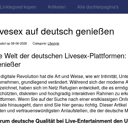
Linktegoed kopen
Artikelen
Alle dochterpagina's
ivesex auf deutsch genießen
atst op 08-06-2026
Categorie:
Lifestyle
e Welt der deutschen Livesex-Plattformen: 
nießer
 digitale Revolution hat die Art und Weise, wie wir Intimität,
rnehmen, grundlegend verändert. Während sich der moderne All
zeichnet, haben sich im Netz Refugien entwickelt, die es ermö
chützten, diskreten und hochgradig interaktiven Rahmen zu erk
ttformen. Wenn Sie auf der Suche nach einer erstklassigen Onlin
tale hinausgeht, dann sind Sie hier genau richtig. Dieser Artikel
ten und vertrauenswürdigsten Anlaufstellen, die der deutsche Ma
rum deutsche Qualität bei Live-Entertainment den 