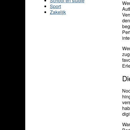
School en studie
Wen
Sport
Aut
Zakelijk
Ver
den
beg
Per
int
Wen
zug
fav
Erl
Di
Noc
hin
ver
hab
dig
War