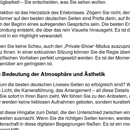
fügbarkeit – Sie entscheiden, was Sie sehen wollen.
eraktion ist das Herzstück des Erlebnisses. Zögern Sie nicht, d
former auf den besten deutschen Seiten sind Profis darin, auf 
n der Beginn eines aufregenden Gesprächs sein. Die besten Er
bindung entsteht, die über das rein Visuelle hinausgeht. Es ist
nd in ein Highlight verwandelt.
en Sie keine Scheu, auch den „Private-Show“-Modus auszuprob
z Ihnen. In einer exklusiven Sitzung können Sie die Regie über
zifischen Vorlieben perfekt umgesetzt werden. Es ist der Mome
enüber am geringsten ist.
e Bedeutung der Atmosphäre und Ästhetik
um die besten deutschen Livesex-Seiten so erfolgreich sind? Wei
 Licht, die Kameraführung, das Arrangement – all diese Detail
 Sie sofort in ihren Bann zieht. Wir führen Sie zu den Anbietern,
r werden keine lieblosen Aufnahmen geboten, sondern kuratiert
ist diese Hingabe zum Detail, die den Unterschied zwischen ei
weilen ausmacht. Wenn Sie die richtigen Seiten kennen, werden
denschaft in diese digitalen Begegnungen fließen. Es ist ein mo
geist trifft.