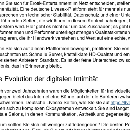
n Sie sich für Erotik-Entertainment im Netz entscheiden, stelle
hentizität. Eine deutsche Livesex-Plattform steht für mehr als nu
sprechen von technischer Stabilität, Datenschutz und einer Unter
 führenden Seiten, die wir Ihnen in diesem Kontext nahelegen, f
eistern wird. Hier geht es nicht nur um das Zuschauen; es geh
formerinnen und Performer unterliegt strengen Qualitätskriterien
eragieren, die ihr Handwerk verstehen und Wert auf eine echte, 
n Sie sich auf diesen Plattformen bewegen, profitieren Sie von ei
eschnitten ist. Schnelle Server, kristallklare HD-Qualität und e
orisierten Anbietern Standard. Es ist der feine Unterschied zw
ebnis, das in Erinnerung bleibt.
e Evolution der digitalen Intimität
h vor zwei Jahrzehnten waren die Möglichkeiten für individuelle 
gegen bietet das Internet eine Bühne, auf der die Barrieren zwisc
schwimmen. Deutsche Livesex Seiten, wie Sie sie auf
https://l
en sich zu komplexen Ökosystemen entwickelt. Sie sind längs
itale Salons, in denen Kommunikation, Ästhetik und gegenseitige
um sollten Sie sich mit weniger zufriedengeben? Die besten Port