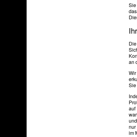
Sie
das
Die
Ih
Die
Sic
Kon
an 
Wir
erk
Sie
Ind
Pro
auf
war
und
nur
im 