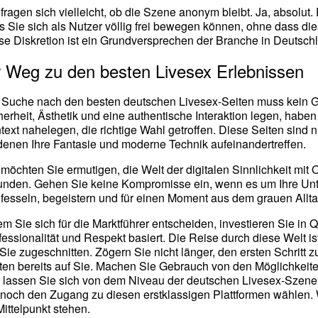
 fragen sich vielleicht, ob die Szene anonym bleibt. Ja, absolut.
s Sie sich als Nutzer völlig frei bewegen können, ohne dass die
se Diskretion ist ein Grundversprechen der Branche in Deutsch
r Weg zu den besten Livesex Erlebnissen
 Suche nach den besten deutschen Livesex-Seiten muss kein Glü
herheit, Ästhetik und eine authentische Interaktion legen, haben
text nahelegen, die richtige Wahl getroffen. Diese Seiten sind n
denen Ihre Fantasie und moderne Technik aufeinandertreffen.
 möchten Sie ermutigen, die Welt der digitalen Sinnlichkeit mi
unden. Gehen Sie keine Kompromisse ein, wenn es um Ihre Unte
 fesseln, begeistern und für einen Moment aus dem grauen Allta
em Sie sich für die Marktführer entscheiden, investieren Sie in
fessionalität und Respekt basiert. Die Reise durch diese Welt ist
 Sie zugeschnitten. Zögern Sie nicht länger, den ersten Schritt 
ten bereits auf Sie. Machen Sie Gebrauch von den Möglichkeite
 lassen Sie sich von dem Niveau der deutschen Livesex-Szene ü
 noch den Zugang zu diesen erstklassigen Plattformen wählen. 
Mittelpunkt stehen.