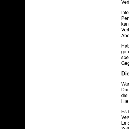
Ver
Int
Per
kan
Ver
Abe
Hab
gan
spe
Geg
Di
War
Das
die
Hie
Es 
Ver
Lei
Zeit