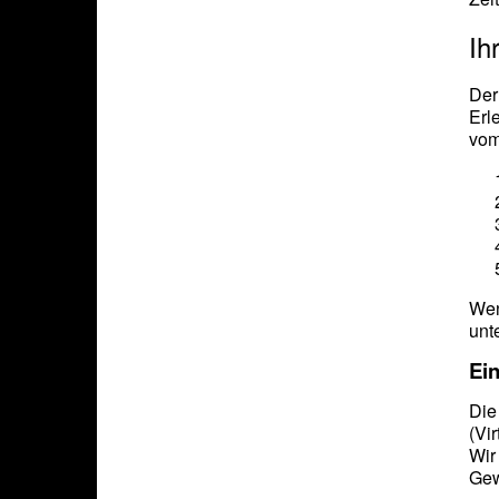
Ih
Der
Erl
vom
Wen
unt
Ein
Die
(Vi
Wir
Gew