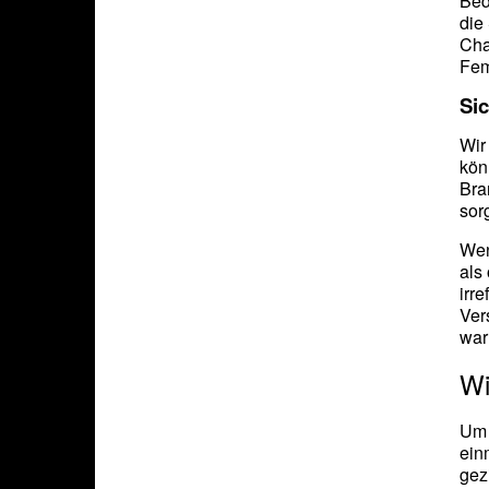
Bed
die
Cha
Fem
Sic
Wir
kön
Bra
sor
Wen
als
irr
Ver
war
Wi
Um 
ein
gez