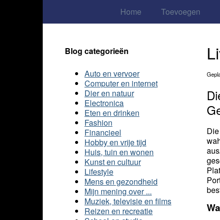
Home
Toevoegen
L
Blog categorieën
Auto en vervoer
Gepla
Computer en internet
Di
Dier en natuur
Electronica
Ge
Eten en drinken
Fashion
Die
Financieel
wah
Hobby en vrije tijd
aus
Huis, tuin en wonen
ges
Kunst en cultuur
Pla
Lifestyle
Por
Mens en gezondheid
bes
Mijn mening over ...
Muziek, televisie en films
Wa
Reizen en recreatie