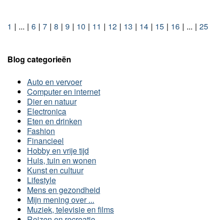
1
...
6
7
8
9
10
11
12
13
14
15
16
...
25
Blog categorieën
Auto en vervoer
Computer en internet
Dier en natuur
Electronica
Eten en drinken
Fashion
Financieel
Hobby en vrije tijd
Huis, tuin en wonen
Kunst en cultuur
Lifestyle
Mens en gezondheid
Mijn mening over ...
Muziek, televisie en films
Reizen en recreatie