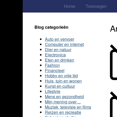
Home
Toevoegen
A
Blog categorieën
Auto en vervoer
Computer en internet
Dier en natuur
Electronica
Eten en drinken
Fashion
Financieel
Hobby en vrije tijd
Huis, tuin en wonen
Kunst en cultuur
Lifestyle
Mens en gezondheid
Mijn mening over ...
Muziek, televisie en films
Reizen en recreatie