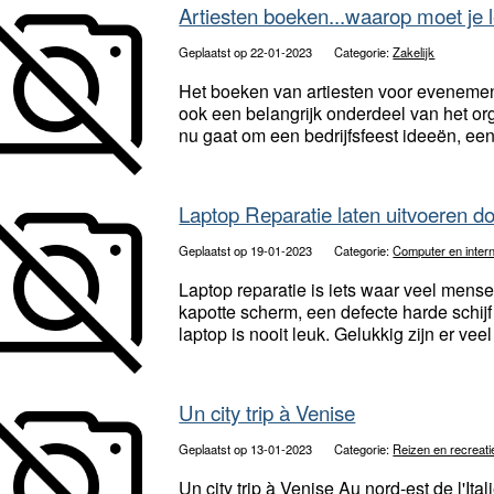
Artiesten boeken...waarop moet je 
Geplaatst op 22-01-2023
Categorie:
Zakelijk
Het boeken van artiesten voor evenement
ook een belangrijk onderdeel van het o
nu gaat om een bedrijfsfeest ideeën, een 
Laptop Reparatie laten uitvoeren d
Geplaatst op 19-01-2023
Categorie:
Computer en inter
Laptop reparatie is iets waar veel mens
kapotte scherm, een defecte harde schij
laptop is nooit leuk. Gelukkig zijn er veel
Un city trip à Venise
Geplaatst op 13-01-2023
Categorie:
Reizen en recreati
Un city trip à Venise Au nord-est de l'Ital