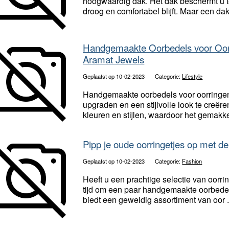
hoogwaardig dak. Het dak beschermt u t
droog en comfortabel blijft. Maar een dak 
Handgemaakte Oorbedels voor Oorri
Aramat Jewels
Geplaatst op 10-02-2023
Categorie:
Lifestyle
Handgemaakte oorbedels voor oorringen
upgraden en een stijlvolle look te creë
kleuren en stijlen, waardoor het gemakkeli
Pipp je oude oorringetjes op met d
Geplaatst op 10-02-2023
Categorie:
Fashion
Heeft u een prachtige selectie van oorrin
tijd om een paar handgemaakte oorbedels
biedt een geweldig assortiment van oor .