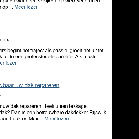
bepalen wanneer ze kijken, op welk scherm en
 op ...
Meer lezen
n films
 begint het traject als passie, groeit het uit tot
k uit in een professionele carrière. Als music
er lezen
uwbaar uw dak repareren
n
r uw dak repareren Heeft u een lekkage,
dak? Dan is een betrouwbare dakdekker Rijswijk
staan Luuk en Max ...
Meer lezen