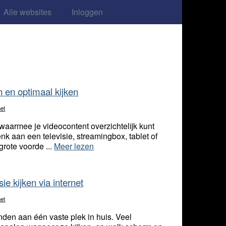
Alle websites
Inloggen
n en optimaal kijken
net
aarmee je videocontent overzichtelijk kunt
nk aan een televisie, streamingbox, tablet of
grote voorde ...
Meer lezen
sie kijken via internet
net
onden aan één vaste plek in huis. Veel