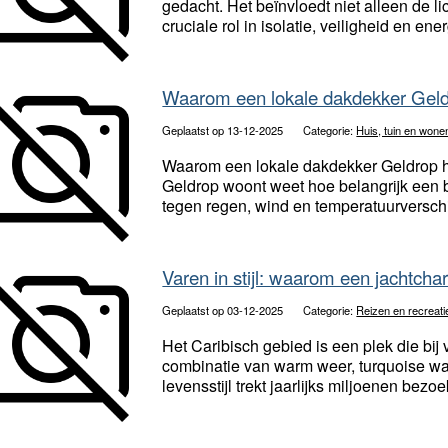
gedacht. Het beïnvloedt niet alleen de li
cruciale rol in isolatie, veiligheid en ener
Waarom een lokale dakdekker Geldr
Geplaatst op 13-12-2025
Categorie:
Huis, tuin en wone
Waarom een lokale dakdekker Geldrop h
Geldrop woont weet hoe belangrijk een 
tegen regen, wind en temperatuurverschil
Varen in stijl: waarom een jachtcha
Geplaatst op 03-12-2025
Categorie:
Reizen en recreati
Het Caribisch gebied is een plek die bij 
combinatie van warm weer, turquoise wa
levensstijl trekt jaarlijks miljoenen bezoe