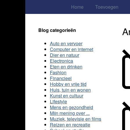
Home
Toevoegen
A
Blog categorieën
Auto en vervoer
Computer en internet
Dier en natuur
Electronica
Eten en drinken
Fashion
Financieel
Hobby en vrije tijd
Huis, tuin en wonen
Kunst en cultuur
Lifestyle
Mens en gezondheid
Mijn mening over ...
Muziek, televisie en films
Reizen en recreatie