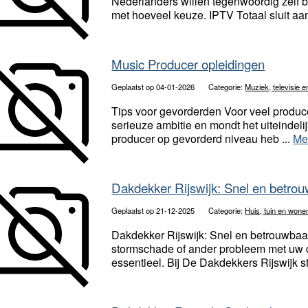
Nederlanders willen tegenwoordig zelf 
met hoeveel keuze. IPTV Totaal sluit aan
Music Producer opleidingen
Geplaatst op 04-01-2026
Categorie:
Muziek, televisie e
Tips voor gevorderden Voor veel producers
serieuze ambitie en mondt het uiteindelij
producer op gevorderd niveau heb ...
Me
Dakdekker Rijswijk: Snel en betro
Geplaatst op 21-12-2025
Categorie:
Huis, tuin en wone
Dakdekker Rijswijk: Snel en betrouwbaa
stormschade of ander probleem met uw 
essentieel. Bij De Dakdekkers Rijswijk 